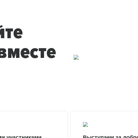
йте
вместе
ми участниками
Выступаем за добр