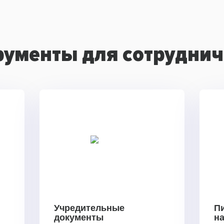
рументы для сотруднич
Учредительные
П
документы
н