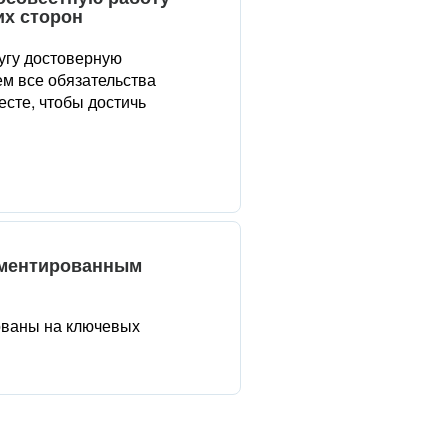
их сторон
угу достоверную
м все обязательства
сте, чтобы достичь
аментированным
ованы на ключевых