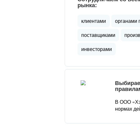
рынка:
клиентами
органами 
поставщиками
произ
инвесторами
Выбирае
правила
В ООО «Хэ
нормах де