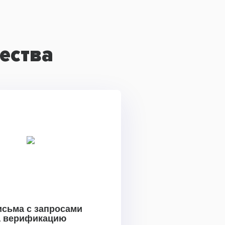
ества
исьма с запросами
а верификацию