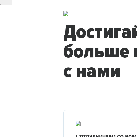
Достига
больше 
с нами
Сотрудничаем со все