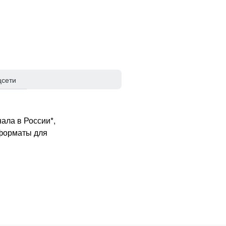
цсети
ала в России*,
 форматы для