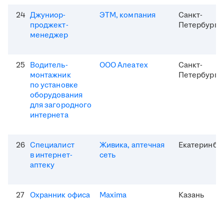
24
Джуниор-
ЭТМ, компания
Санкт-
проджект-
Петербург
менеджер
25
Водитель-
ООО Алеатех
Санкт-
монтажник
Петербург
по установке
оборудования
для загородного
интернета
26
Специалист
Живика, аптечная
Екатеринбу
в интернет-
сеть
аптеку
27
Охранник офиса
Maxima
Казань