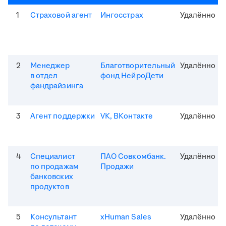
1
Страховой агент
Ингосстрах
Удалённо
2
Менеджер
Благотворительный
Удалённо
в отдел
фонд НейроДети
фандрайзинга
3
Агент поддержки
VK, ВКонтакте
Удалённо
4
Специалист
ПАО Совкомбанк.
Удалённо
по продажам
Продажи
банковских
продуктов
5
Консультант
xHuman Sales
Удалённо