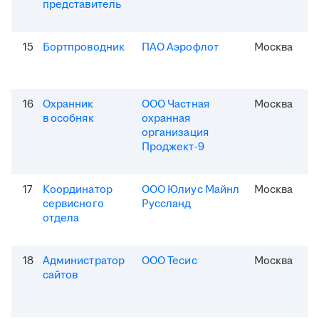
представитель
15
Бортпроводник
ПАО Аэрофлот
Москва
16
Охранник
ООО Частная
Москва
в особняк
охранная
организация
Проджект-9
17
Координатор
ООО Юлиус Майнл
Москва
сервисного
Руссланд
отдела
18
Администратор
ООО Тесис
Москва
сайтов