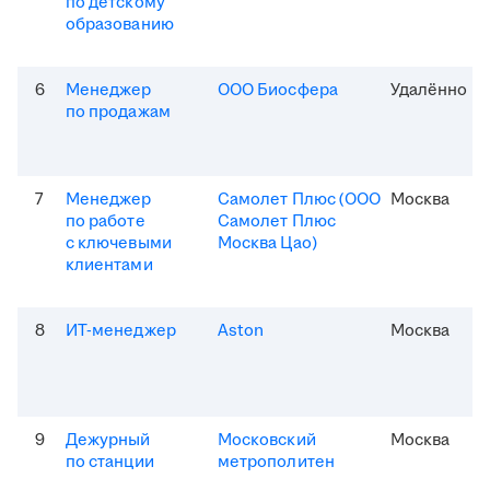
по детскому
образованию
6
Менеджер
ООО Биосфера
Удалённо
по продажам
7
Менеджер
Самолет Плюс (ООО
Москва
по работе
Самолет Плюс
с ключевыми
Москва Цао)
клиентами
8
ИТ-менеджер
Aston
Москва
9
Дежурный
Московский
Москва
по станции
метрополитен