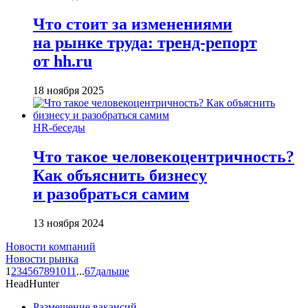
Что стоит за изменениями
на рынке труда: тренд-репорт
от hh.ru
18 ноября 2025
HR-беседы
Что такое человеко­центричность?
Как объяснить бизнесу
и разобраться самим
13 ноября 2024
Новости компаний
Новости рынка
1
2
3
4
5
6
7
8
9
10
11
...
67
дальше
HeadHunter
Размещение вакансий