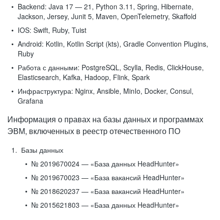
Backend:
Java 17 — 21, Python 3.11, Spring, Hibernate,
Jackson, Jersey, Junit 5, Maven, OpenTelemetry, Skaffold
IOS:
Swift, Ruby, Tuist
Android:
Kotlin, Kotlin Script (kts), Gradle Convention Plugins,
Ruby
Работа с данными:
PostgreSQL, Scylla, Redis, ClickHouse,
Elasticsearch, Kafka, Hadoop, Flink, Spark
Инфраструктура:
Nginx, Ansible, MinIo, Docker, Consul,
Grafana
Информация о правах на базы данных и программах
ЭВМ, включенных в реестр отечественного ПО
Базы данных
№ 2019670024 — «База данных HeadHunter»
№ 2019670023 — «База вакансий HeadHunter»
№ 2018620237 — «База вакансий HeadHunter»
№ 2015621803 — «База данных HeadHunter»